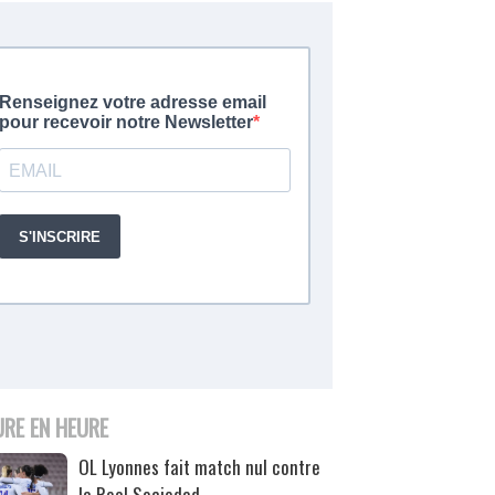
URE EN HEURE
OL Lyonnes fait match nul contre
la Real Sociedad