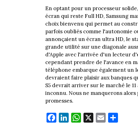
En optant pour un processeur solide,
écran qui reste Full HD, Samsung ma
choix bienvenu qui permet au const
parfois oubliés comme l'autonomie ou
annonçaient un écran ultra HD, le sta
grande utilité sur une diagonale auss
d'Apple avec l'arrivée d'un lecteur d
cependant prendre de l'avance en ma
téléphone embarque également un le
devraient faire plaisir aux banques 
S5 devrait arriver sur le marché le 
inconnu. Nous ne manquerons alors pas
promesses.
Fa
Li
W
X
E
Pa
ce
nk
ha
m
rt
bo
ed
ts
ail
ag