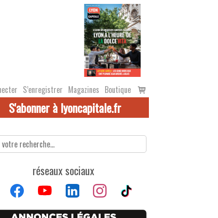
Voir
necter
S’enregistrer
Magazines
Boutique
le
S'abonner à lyoncapitale.fr
panier
réseaux sociaux