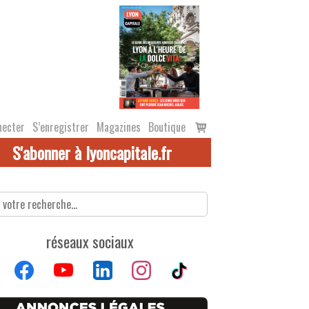
Voir
necter
S’enregistrer
Magazines
Boutique
le
S'abonner à lyoncapitale.fr
panier
réseaux sociaux