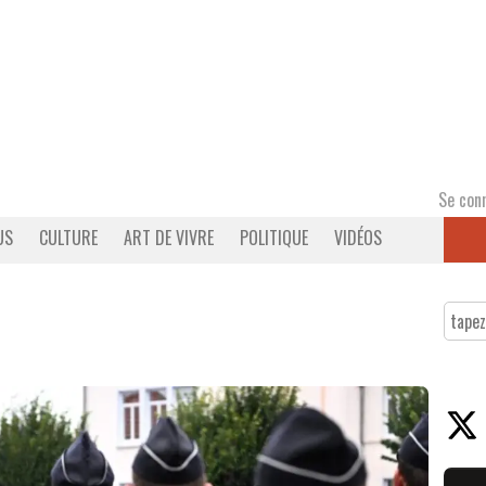
Se con
US
CULTURE
ART DE VIVRE
POLITIQUE
VIDÉOS