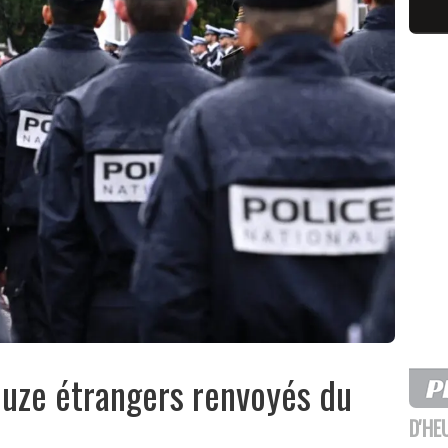
ouze étrangers renvoyés du
D'HE