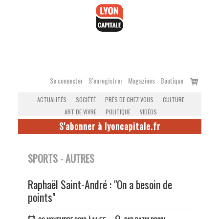
Accéder
au
contenu
Voir
Se connecter
S’enregistrer
Magazines
Boutique
le
ACTUALITÉS
SOCIÉTÉ
PRÈS DE CHEZ VOUS
CULTURE
panier
ART DE VIVRE
POLITIQUE
VIDÉOS
S'abonner à lyoncapitale.fr
SPORTS - AUTRES
Raphaël Saint-André : "On a besoin de
points"