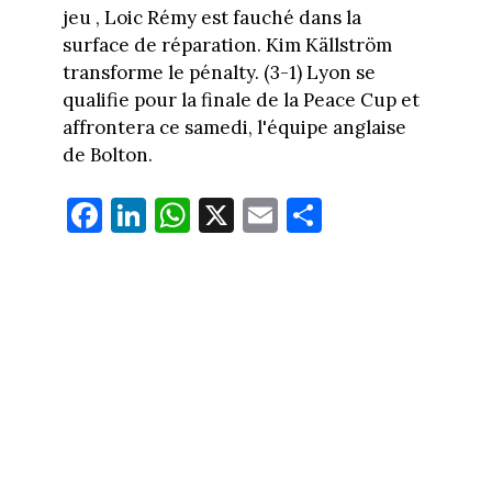
jeu , Loic Rémy est fauché dans la
surface de réparation. Kim Källström
transforme le pénalty. (3-1) Lyon se
qualifie pour la finale de la Peace Cup et
affrontera ce samedi, l'équipe anglaise
de Bolton.
Fa
Li
W
X
E
Pa
ce
nk
ha
m
rt
bo
ed
ts
ail
ag
ok
In
Ap
er
p