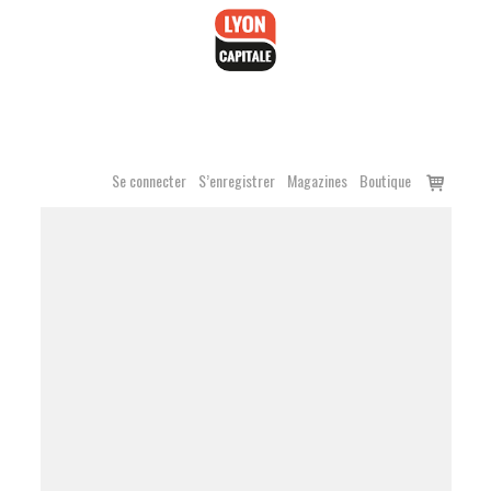
Accéder
au
contenu
Voir
Se connecter
S’enregistrer
Magazines
Boutique
le
panier