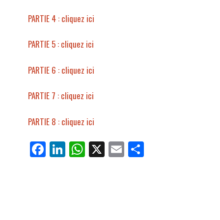
PARTIE 4 : cliquez ici
PARTIE 5 : cliquez ici
PARTIE 6 : cliquez ici
PARTIE 7 : cliquez ici
PARTIE 8 : cliquez ici
Fa
Li
W
X
E
Pa
ce
nk
ha
m
rt
bo
ed
ts
ail
ag
ok
In
Ap
er
p