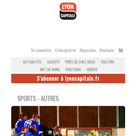
Accéder
au
contenu
Voir
Se connecter
S’enregistrer
Magazines
Boutique
le
ACTUALITÉS
SOCIÉTÉ
PRÈS DE CHEZ VOUS
CULTURE
panier
ART DE VIVRE
POLITIQUE
VIDÉOS
S'abonner à lyoncapitale.fr
SPORTS - AUTRES