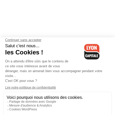
Contactez-nous
-
Mentions légales
-
CGV
-
Politique de
confidentialité
-
Gestion des cookies
-
Lyon Capitale TV
-
Archives
Lyon Capitale