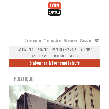
Accéder
au
contenu
Voir
Se connecter
S’enregistrer
Magazines
Boutique
le
ACTUALITÉS
SOCIÉTÉ
PRÈS DE CHEZ VOUS
CULTURE
panier
ART DE VIVRE
POLITIQUE
VIDÉOS
S'abonner à lyoncapitale.fr
POLITIQUE