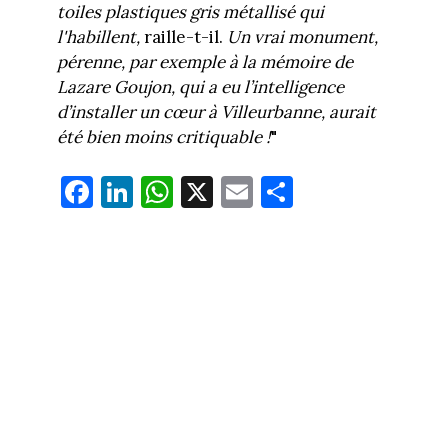
toiles plastiques gris métallisé qui
l'habillent,
raille-t-il.
Un vrai monument,
pérenne, par exemple à la mémoire de
Lazare Goujon, qui a eu l’intelligence
d’installer un cœur à Villeurbanne, aurait
été bien moins critiquable !
"
Fa
Li
W
X
E
Pa
ce
nk
ha
m
rt
bo
ed
ts
ail
ag
ok
In
Ap
er
p