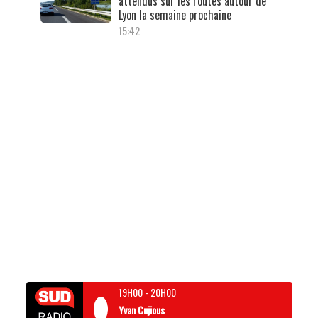
attendus sur les routes autour de
Lyon la semaine prochaine
15:42
19H00
-
20H00
Yvan Cujious