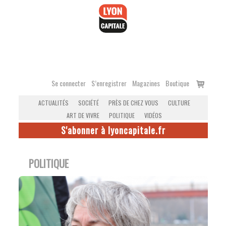
Accéder
au
contenu
Voir
Se connecter
S’enregistrer
Magazines
Boutique
le
ACTUALITÉS
SOCIÉTÉ
PRÈS DE CHEZ VOUS
CULTURE
panier
ART DE VIVRE
POLITIQUE
VIDÉOS
S'abonner à lyoncapitale.fr
POLITIQUE