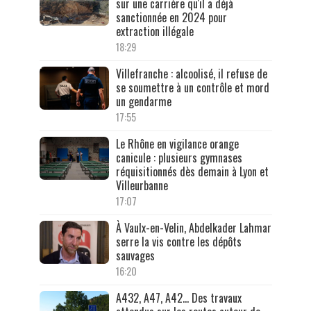
sur une carrière qu'il a déjà
sanctionnée en 2024 pour
extraction illégale
18:29
Villefranche : alcoolisé, il refuse de
se soumettre à un contrôle et mord
un gendarme
17:55
Le Rhône en vigilance orange
canicule : plusieurs gymnases
réquisitionnés dès demain à Lyon et
Villeurbanne
17:07
À Vaulx-en-Velin, Abdelkader Lahmar
serre la vis contre les dépôts
sauvages
16:20
A432, A47, A42… Des travaux