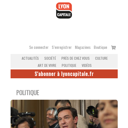
Accéder
au
contenu
Voir
Se connecter
S’enregistrer
Magazines
Boutique
le
ACTUALITÉS
SOCIÉTÉ
PRÈS DE CHEZ VOUS
CULTURE
panier
ART DE VIVRE
POLITIQUE
VIDÉOS
S'abonner à lyoncapitale.fr
POLITIQUE