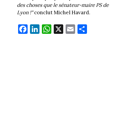
des choses que le sénateur-maire PS de
Lyon !"
conclut Michel Havard.
Fa
Li
W
X
E
Pa
ce
nk
ha
m
rt
bo
ed
ts
ail
ag
ok
In
Ap
er
p