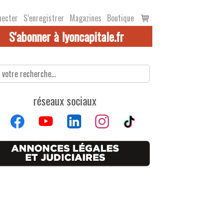
Voir
necter
S’enregistrer
Magazines
Boutique
le
S'abonner à lyoncapitale.fr
panier
réseaux sociaux