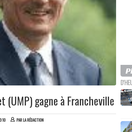
D'HE
et (UMP) gagne à Francheville
3:10
PAR
LA RÉDACTION