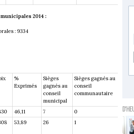
 municipales 2014 :
orales : 9334
oix
%
Sièges
Sièges gagnés au
Exprimés
gagnés au
conseil
conseil
communautaire
municipal
D'HE
830
46,11
7
0
308
53,89
26
1