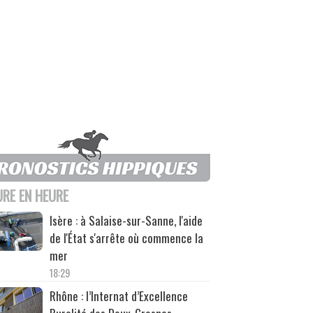
URE EN HEURE
Isère : à Salaise-sur-Sanne, l'aide
de l'État s'arrête où commence la
mer
18:29
Rhône : l’Internat d’Excellence