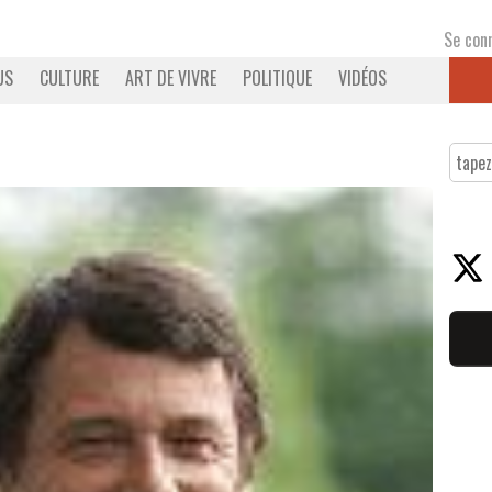
Se con
US
CULTURE
ART DE VIVRE
POLITIQUE
VIDÉOS