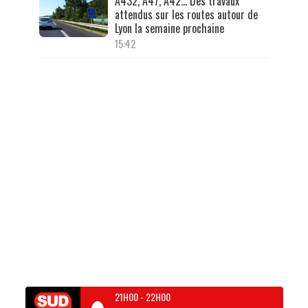
A432, A47, A42… Des travaux
attendus sur les routes autour de
Lyon la semaine prochaine
15:42
21H00
-
22H00