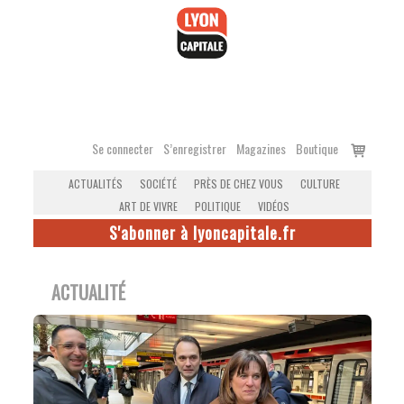
Accéder
au
contenu
Voir
Se connecter
S’enregistrer
Magazines
Boutique
le
ACTUALITÉS
SOCIÉTÉ
PRÈS DE CHEZ VOUS
CULTURE
panier
ART DE VIVRE
POLITIQUE
VIDÉOS
S'abonner à lyoncapitale.fr
ACTUALITÉ