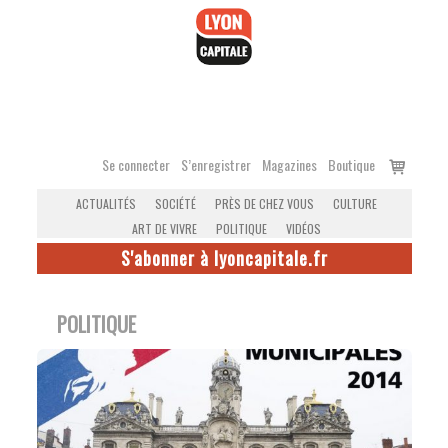
Accéder
au
contenu
Voir
Se connecter
S’enregistrer
Magazines
Boutique
le
ACTUALITÉS
SOCIÉTÉ
PRÈS DE CHEZ VOUS
CULTURE
panier
ART DE VIVRE
POLITIQUE
VIDÉOS
S'abonner à lyoncapitale.fr
POLITIQUE