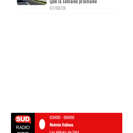
Lyon la semaine prochaine
07/08/26
03H00
-
06H00
Noémie Halioua
Les débats de l'été