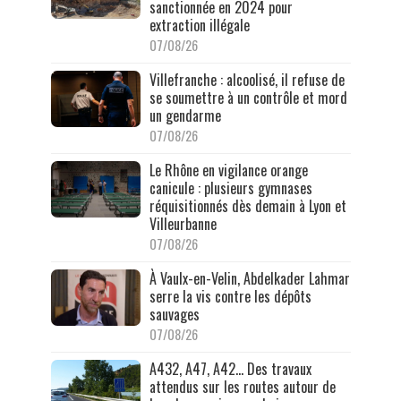
sanctionnée en 2024 pour
extraction illégale
07/08/26
Villefranche : alcoolisé, il refuse de
se soumettre à un contrôle et mord
un gendarme
07/08/26
Le Rhône en vigilance orange
canicule : plusieurs gymnases
réquisitionnés dès demain à Lyon et
Villeurbanne
07/08/26
À Vaulx-en-Velin, Abdelkader Lahmar
serre la vis contre les dépôts
sauvages
07/08/26
A432, A47, A42… Des travaux
attendus sur les routes autour de