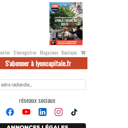
Voir
necter
S’enregistrer
Magazines
Boutique
le
S'abonner à lyoncapitale.fr
panier
réseaux sociaux