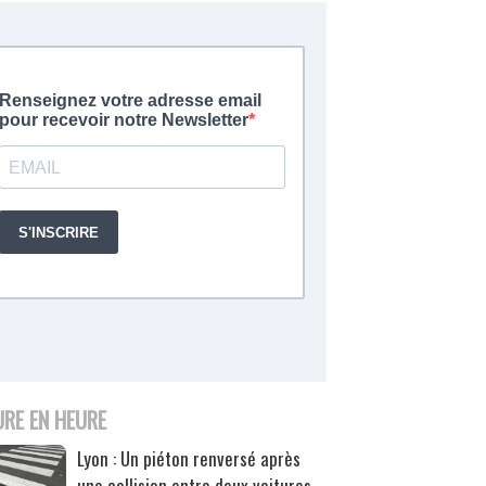
URE EN HEURE
Lyon : Un piéton renversé après
une collision entre deux voitures