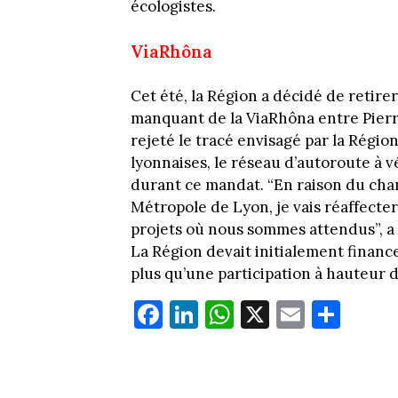
écologistes.
ViaRhôna
Cet été, la Région a décidé de retir
manquant de la ViaRhôna entre Pierr
rejeté le tracé envisagé par la Région
lyonnaises, le réseau d’autoroute à 
durant ce mandat. “En raison du cha
Métropole de Lyon, je vais réaffecte
projets où nous sommes attendus”, a
La Région devait initialement finance
plus qu’une participation à hauteur
Fa
Li
W
X
E
Pa
ce
nk
ha
m
rt
bo
ed
ts
ail
ag