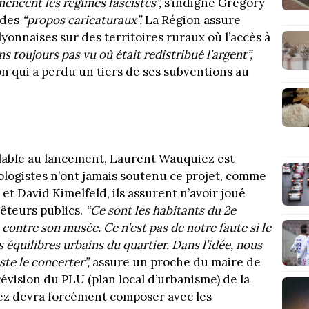
ncent les régimes fascistes”,
s’indigne Grégory
 des
“propos caricaturaux”.
La Région assure
lyonnaises sur des territoires ruraux où l’accès à
s toujours pas vu où était redistribué l’argent”,
ion qui a perdu un tiers de ses subventions au
lable au lancement, Laurent Wauquiez est
écologistes n’ont jamais soutenu ce projet, comme
t David Kimelfeld, ils assurent n’avoir joué
êteurs publics.
“Ce sont les habitants du 2e
ontre son musée. Ce n’est pas de notre faute si le
s équilibres urbains du quartier. Dans l’idée, nous
ste le concerter”,
assure un proche du maire de
révision du PLU (plan local d’urbanisme) de la
z devra forcément composer avec les