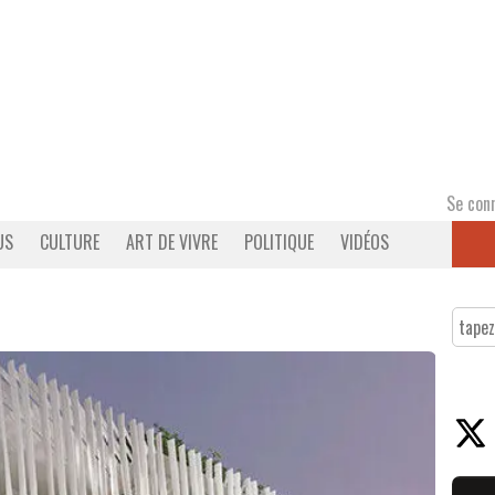
Se con
US
CULTURE
ART DE VIVRE
POLITIQUE
VIDÉOS