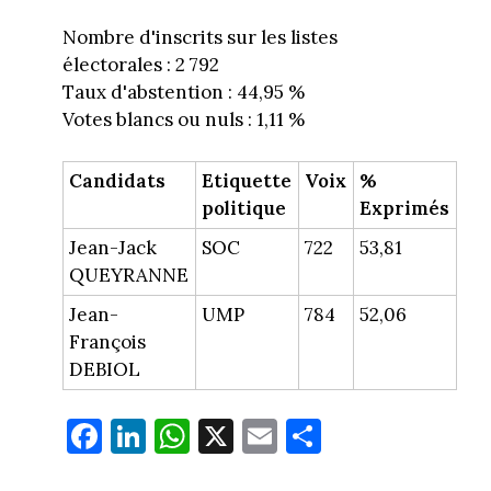
Nombre d'inscrits sur les listes
électorales : 2 792
Taux d'abstention : 44,95 %
Votes blancs ou nuls : 1,11 %
Candidats
Etiquette
Voix
%
politique
Exprimés
Jean-Jack
SOC
722
53,81
QUEYRANNE
Jean-
UMP
784
52,06
François
DEBIOL
Fa
Li
W
X
E
Pa
ce
nk
ha
m
rt