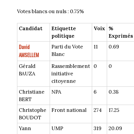
Votes blancs ou nuls : 0.75%
Candidat
Etiquette
Voix
%
politique
Exprimés
David
Parti du Vote
11
0.69
Blanc
AMSELLEM
Gérald
Rassemblement
0
0
BAUZA
initiative
citoyenne
Christiane
NPA
6
0.38
BERT
Christophe
Front national
274
17.25
BOUDOT
Yann
UMP
319
20.09