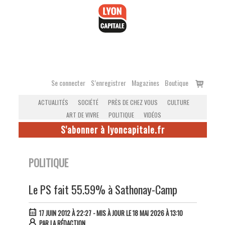
Accéder
au
contenu
Voir
Se connecter
S’enregistrer
Magazines
Boutique
le
ACTUALITÉS
SOCIÉTÉ
PRÈS DE CHEZ VOUS
CULTURE
panier
ART DE VIVRE
POLITIQUE
VIDÉOS
S'abonner à lyoncapitale.fr
POLITIQUE
Le PS fait 55.59% à Sathonay-Camp
17 JUIN 2012 À 22:27
- MIS À JOUR LE 18 MAI 2026 À 13:10
PAR
LA RÉDACTION