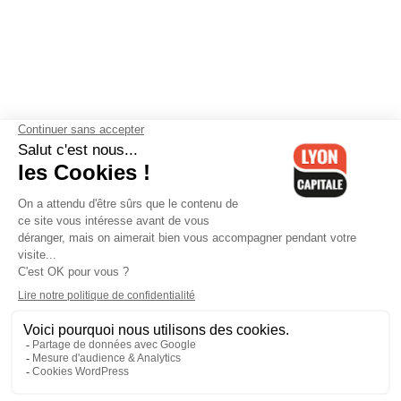
Contactez-nous
-
Mentions légales
-
CGV
-
Politique de
confidentialité
-
Gestion des cookies
-
Lyon Capitale TV
-
Archives
Lyon Capitale
Lyon Capitale - 51 avenue Maréchal Foch - CS 40091 - 69456 Lyon
Cedex 06