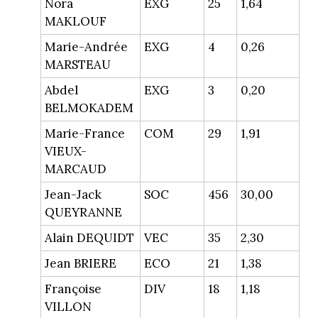
Nora
EXG
25
1,64
MAKLOUF
Marie-Andrée
EXG
4
0,26
MARSTEAU
Abdel
EXG
3
0,20
BELMOKADEM
Marie-France
COM
29
1,91
VIEUX-
MARCAUD
Jean-Jack
SOC
456
30,00
QUEYRANNE
Alain DEQUIDT
VEC
35
2,30
Jean BRIERE
ECO
21
1,38
Françoise
DIV
18
1,18
VILLON