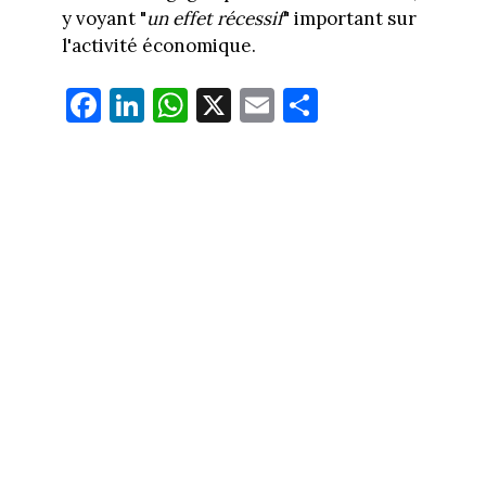
y voyant "
un effet récessif
" important sur
l'activité économique.
Fa
Li
W
X
E
Pa
ce
nk
ha
m
rt
bo
ed
ts
ail
ag
ok
In
Ap
er
p