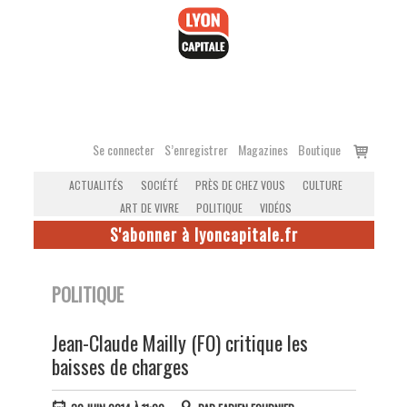
Accéder
au
contenu
Voir
Se connecter
S’enregistrer
Magazines
Boutique
le
ACTUALITÉS
SOCIÉTÉ
PRÈS DE CHEZ VOUS
CULTURE
panier
ART DE VIVRE
POLITIQUE
VIDÉOS
S'abonner à lyoncapitale.fr
POLITIQUE
Jean-Claude Mailly (FO) critique les
baisses de charges