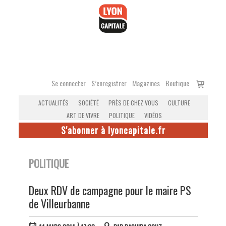
Accéder
au
contenu
Voir
Se connecter
S’enregistrer
Magazines
Boutique
le
ACTUALITÉS
SOCIÉTÉ
PRÈS DE CHEZ VOUS
CULTURE
panier
ART DE VIVRE
POLITIQUE
VIDÉOS
S'abonner à lyoncapitale.fr
POLITIQUE
Deux RDV de campagne pour le maire PS
de Villeurbanne