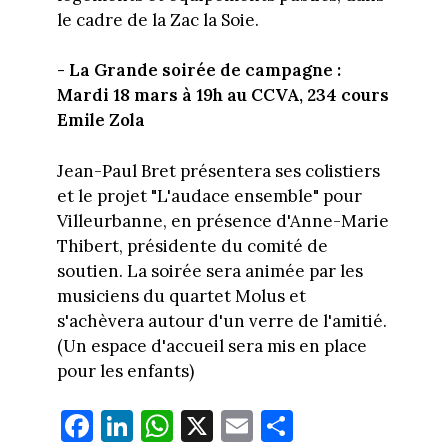
le cadre de la Zac la Soie.
- La Grande soirée de campagne :
Mardi 18 mars à 19h au CCVA, 234 cours
Emile Zola
Jean-Paul Bret présentera ses colistiers
et le projet "L'audace ensemble" pour
Villeurbanne, en présence d'Anne-Marie
Thibert, présidente du comité de
soutien. La soirée sera animée par les
musiciens du quartet Molus et
s'achèvera autour d'un verre de l'amitié.
(Un espace d'accueil sera mis en place
pour les enfants)
Fa
Li
W
X
E
Pa