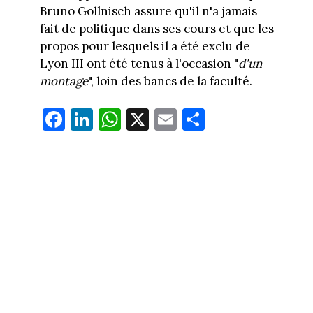
Bruno Gollnisch assure qu'il n'a jamais
fait de politique dans ses cours et que les
propos pour lesquels il a été exclu de
Lyon III ont été tenus à l'occasion "
d'un
montage
", loin des bancs de la faculté.
Fa
Li
W
X
E
Pa
ce
nk
ha
m
rt
bo
ed
ts
ail
ag
ok
In
Ap
er
p