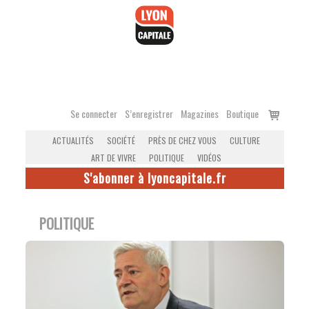
Accéder
au
contenu
Voir
Se connecter
S’enregistrer
Magazines
Boutique
le
ACTUALITÉS
SOCIÉTÉ
PRÈS DE CHEZ VOUS
CULTURE
panier
ART DE VIVRE
POLITIQUE
VIDÉOS
S'abonner à lyoncapitale.fr
POLITIQUE