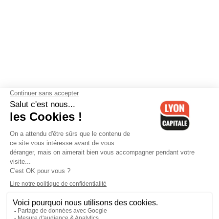
Contactez-nous
-
Mentions légales
-
CGV
-
Politique de
confidentialité
-
Gestion des cookies
-
Lyon Capitale TV
-
Archives