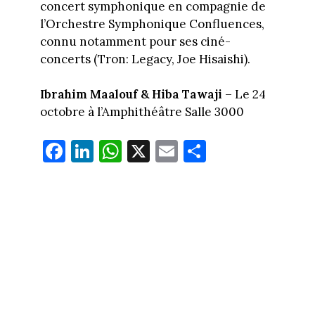
concert symphonique en compagnie de
l’Orchestre Symphonique Confluences,
connu notamment pour ses ciné-
concerts (Tron: Legacy, Joe Hisaishi).
Ibrahim Maalouf & Hiba Tawaji
– Le 24
octobre à l’Amphithéâtre Salle 3000
Fa
Li
W
X
E
Pa
ce
nk
ha
m
rt
bo
ed
ts
ail
ag
ok
In
Ap
er
p