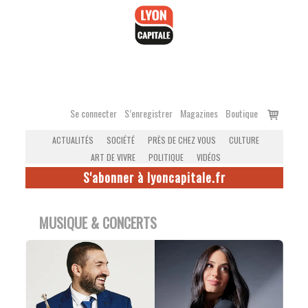
Accéder
au
contenu
Voir
Se connecter
S’enregistrer
Magazines
Boutique
le
ACTUALITÉS
SOCIÉTÉ
PRÈS DE CHEZ VOUS
CULTURE
panier
ART DE VIVRE
POLITIQUE
VIDÉOS
S'abonner à lyoncapitale.fr
MUSIQUE & CONCERTS