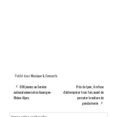
Publié dans
Musique & Concerts
690 jeunes au Service
Près de Lyon , il refuse
national universel en Auvergne-
d'obtempérer trois fois avant de
Rhône-Alpes
percuter la voiture de
gendarmerie