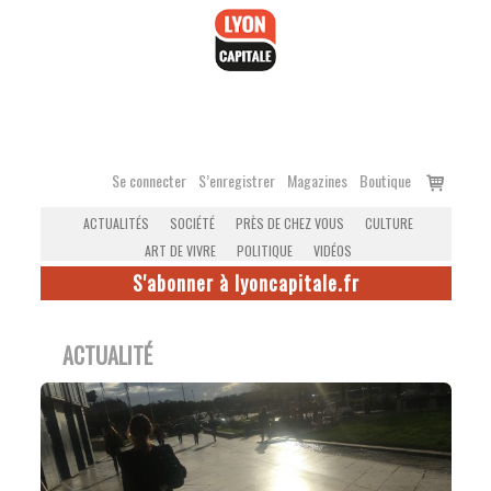
Accéder
au
contenu
Voir
Se connecter
S’enregistrer
Magazines
Boutique
le
ACTUALITÉS
SOCIÉTÉ
PRÈS DE CHEZ VOUS
CULTURE
panier
ART DE VIVRE
POLITIQUE
VIDÉOS
S'abonner à lyoncapitale.fr
ACTUALITÉ