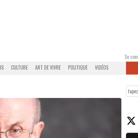
Se con
US
CULTURE
ART DE VIVRE
POLITIQUE
VIDÉOS