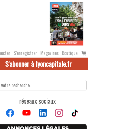
Voir
necter
S’enregistrer
Magazines
Boutique
le
S'abonner à lyoncapitale.fr
panier
réseaux sociaux