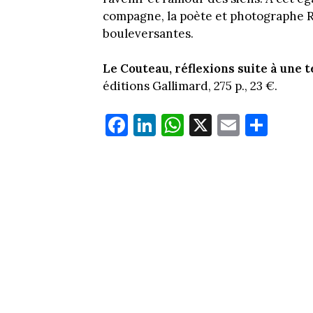
compagne, la poète et photographe Ra
bouleversantes.
Le Couteau, réflexions suite à une 
éditions Gallimard, 275 p., 23 €.
Fa
Li
W
X
E
Pa
ce
nk
ha
m
rt
bo
ed
ts
ail
ag
ok
In
Ap
er
p