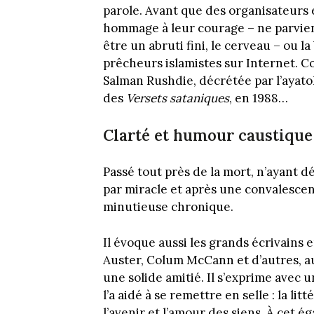
parole. Avant que des organisateurs 
hommage à leur courage – ne parvienn
être un abruti fini, le cerveau – ou la
prêcheurs islamistes sur Internet. Co
Salman Rushdie, décrétée par l’ayato
des
Versets sataniques
, en 1988…
Clarté et humour caustique
Passé tout près de la mort, n’ayant d
par miracle et après une convalescen
minutieuse chronique.
Il évoque aussi les grands écrivains 
Auster, Colum McCann et d’autres, auxq
une solide amitié. Il s’exprime avec 
l’a aidé à se remettre en selle : la li
l’avenir et l’amour des siens. À cet é