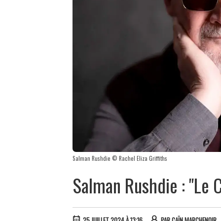
Salman Rushdie © Rachel Eliza Griffiths
Salman Rushdie : "Le Co
25 JUILLET 2024 À 13:16
PAR
CAÏN MARCHENOIR