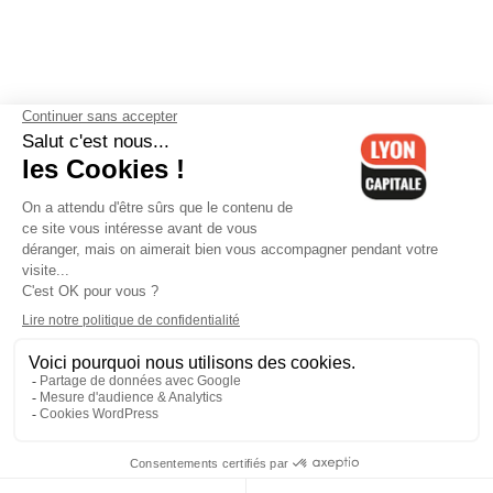
Contactez-nous
-
Mentions légales
-
CGV
-
Politique de
confidentialité
-
Gestion des cookies
-
Lyon Capitale TV
-
Archives
Lyon Capitale
Lyon Capitale - 51 avenue Maréchal Foch - CS 40091 - 69456 Lyon
Cedex 06