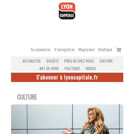
Accéder
au
contenu
Voir
Se connecter
S’enregistrer
Magazines
Boutique
le
ACTUALITÉS
SOCIÉTÉ
PRÈS DE CHEZ VOUS
CULTURE
panier
ART DE VIVRE
POLITIQUE
VIDÉOS
S'abonner à lyoncapitale.fr
CULTURE