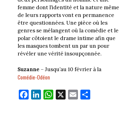
femme dont l’identité et la nature même
de leurs rapports vont en permanence
être questionnées. Une pièce où les
genres se mélangent où la comédie et le
polar côtoient le drame intime afin que
les masques tombent un par un pour
révéler une vérité insoupçonnée.
Suzanne
– Jusqu’au 10 février à la
Comédie-Odéon
Fa
Li
W
X
E
Pa
ce
nk
ha
m
rt
bo
ed
ts
ail
ag
ok
In
Ap
er
p