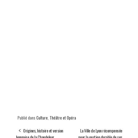
Publié dans
Culture
,
Théâtre et Opéra
Origines, histoire et version
La Ville de Lyon récompensée
lyonnaise de la Chandeleur
pour la gestion durable de ses