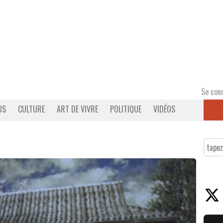
Se con
US
CULTURE
ART DE VIVRE
POLITIQUE
VIDÉOS