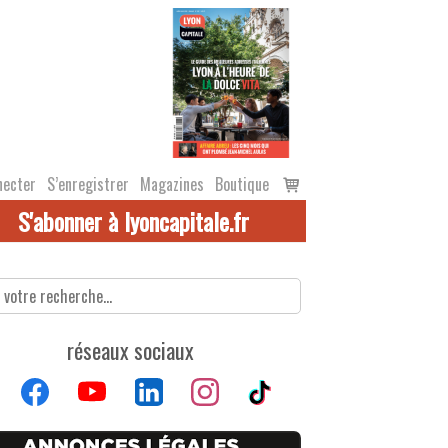
Voir
necter
S’enregistrer
Magazines
Boutique
le
S'abonner à lyoncapitale.fr
panier
réseaux sociaux