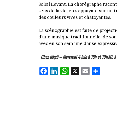
Soleil Levant. La chorégraphe raconte
sens de la vie, en s’appuyant sur un t
des couleurs vives et chatoyantes.
La scénographie est faite de projec
d’une musique traditionnelle, de son
avec en son sein une danse expressiv
Chez Ikkyû –
Mercredi 4 juin à 15h et 19h30
, à
Fa
Li
W
X
E
Pa
ce
nk
ha
m
rt
bo
ed
ts
ail
ag
ok
In
Ap
er
p