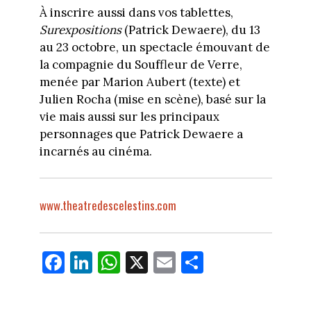
À inscrire aussi dans vos tablettes,
Surexpositions
(Patrick Dewaere), du 13
au 23 octobre, un spectacle émouvant de
la compagnie du Souffleur de Verre,
menée par Marion Aubert (texte) et
Julien Rocha (mise en scène), basé sur la
vie mais aussi sur les principaux
personnages que Patrick Dewaere a
incarnés au cinéma.
www.theatredescelestins.com
Fa
Li
W
X
E
Pa
ce
nk
ha
m
rt
bo
ed
ts
ail
ag