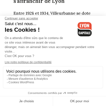
s’affranchir de Lyon
Entre 1928 et 1934, Villeurbanne se dote
d’un centre urbain étonnant de
modernité. Ce projet, à la fois
architectural, social, hygiéniste et
politique, est dû au maire de l’époque,
Lazare Goujon. Élu en 1924, il fait alors
face à des enjeux d’urbanisme
importants.