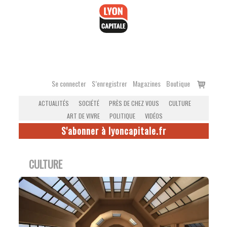
Accéder
au
contenu
Voir
Se connecter
S’enregistrer
Magazines
Boutique
le
ACTUALITÉS
SOCIÉTÉ
PRÈS DE CHEZ VOUS
CULTURE
panier
ART DE VIVRE
POLITIQUE
VIDÉOS
S'abonner à lyoncapitale.fr
CULTURE