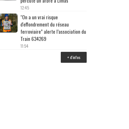
percuté un arbre à Limas
12:45
“On a un vrai risque
d'effondrement du réseau
ferroviaire” alerte l’association du
Train 634269
11:54
+ d'infos