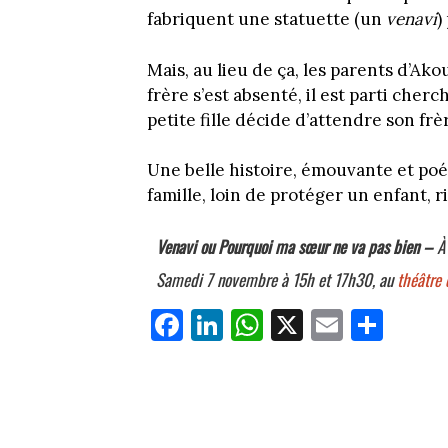
fabriquent une statuette (un
venavi
)
Mais, au lieu de ça, les parents d’Ak
frère s’est absenté, il est parti cherc
petite fille décide d’attendre son frè
Une belle histoire, émouvante et poé
famille, loin de protéger un enfant, 
Venavi ou Pourquoi ma sœur ne va pas bien –
À 
Samedi 7 novembre à 15h et 17h30, au
théâtre 
Fa
Li
W
X
E
Pa
ce
nk
ha
m
rt
bo
ed
ts
ail
ag
ok
In
Ap
er