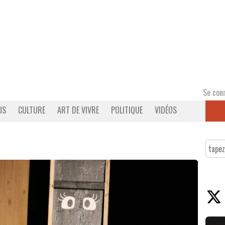
Se con
US
CULTURE
ART DE VIVRE
POLITIQUE
VIDÉOS