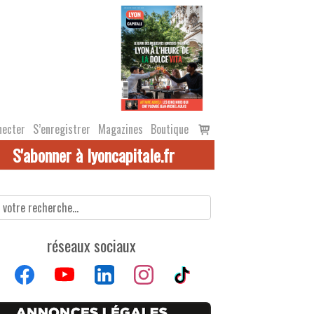
Voir
necter
S’enregistrer
Magazines
Boutique
le
S'abonner à lyoncapitale.fr
panier
réseaux sociaux