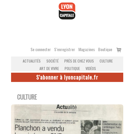
Accéder
au
contenu
Voir
Se connecter
S’enregistrer
Magazines
Boutique
le
ACTUALITÉS
SOCIÉTÉ
PRÈS DE CHEZ VOUS
CULTURE
panier
ART DE VIVRE
POLITIQUE
VIDÉOS
S'abonner à lyoncapitale.fr
CULTURE