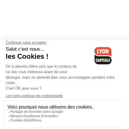
Contactez-nous
-
Mentions légales
-
CGV
-
Politique de
confidentialité
-
Gestion des cookies
-
Lyon Capitale TV
-
Archives
Lyon Capitale