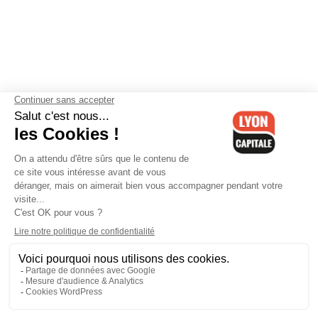
Contactez-nous
-
Mentions légales
-
CGV
-
Politique de
confidentialité
-
Gestion des cookies
-
Lyon Capitale TV
-
Archives
Lyon Capitale
Lyon Capitale - 51 avenue Maréchal Foch - CS 40091 - 69456 Lyon