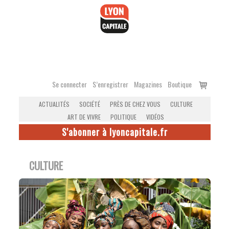
Accéder
au
contenu
Voir
Se connecter
S’enregistrer
Magazines
Boutique
le
ACTUALITÉS
SOCIÉTÉ
PRÈS DE CHEZ VOUS
CULTURE
panier
ART DE VIVRE
POLITIQUE
VIDÉOS
S'abonner à lyoncapitale.fr
CULTURE