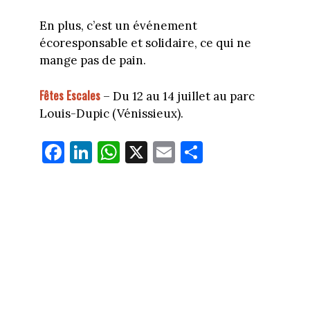
En plus, c’est un événement
écoresponsable et solidaire, ce qui ne
mange pas de pain.
Fêtes Escales
– Du 12 au 14 juillet au parc
Louis-Dupic (Vénissieux).
Fa
Li
W
X
E
Pa
ce
nk
ha
m
rt
bo
ed
ts
ail
ag
ok
In
Ap
er
p