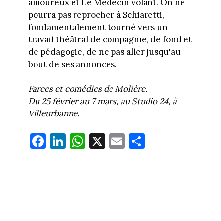
amoureux et Le Médecin volant. On ne
pourra pas reprocher à Schiaretti,
fondamentalement tourné vers un
travail théâtral de compagnie, de fond et
de pédagogie, de ne pas aller jusqu'au
bout de ses annonces.
Farces et comédies de Molière.
Du 25 février au 7 mars, au Studio 24, à
Villeurbanne.
Fa
Li
W
X
E
Pa
ce
nk
ha
m
rt
bo
ed
ts
ail
ag
ok
In
Ap
er
p