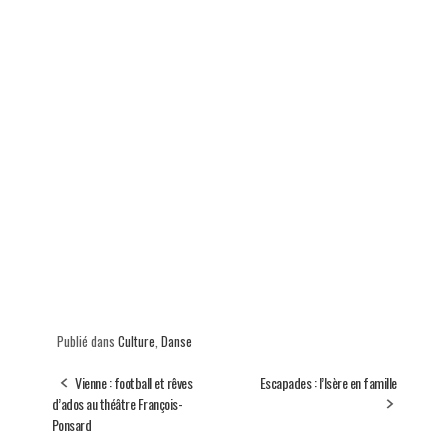
Publié dans
Culture
,
Danse
Vienne : football et rêves
Escapades : l’Isère en famille
d’ados au théâtre François-
Ponsard