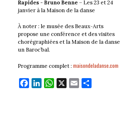
Rapides - Bruno Benne
– Les 23 et 24
janvier à la Maison de la danse
À noter : le musée des Beaux-Arts
propose une conférence et des visites
chorégraphiées et la Maison de la danse
un Baroc’bal.
maisondeladanse.com
Programme complet :
Fa
Li
W
X
E
Pa
ce
nk
ha
m
rt
bo
ed
ts
ail
ag
ok
In
Ap
er
p