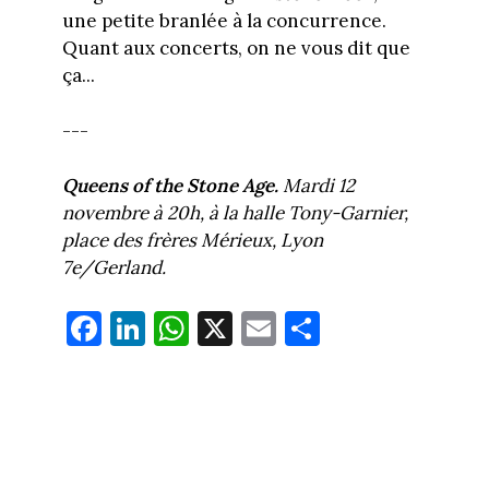
une petite branlée à la concurrence.
Quant aux concerts, on ne vous dit que
ça...
---
Queens of the Stone Age.
Mardi 12
novembre à 20h, à la halle Tony-Garnier,
place des frères Mérieux, Lyon
7e/Gerland.
Fa
Li
W
X
E
Pa
ce
nk
ha
m
rt
bo
ed
ts
ail
ag
ok
In
Ap
er
p