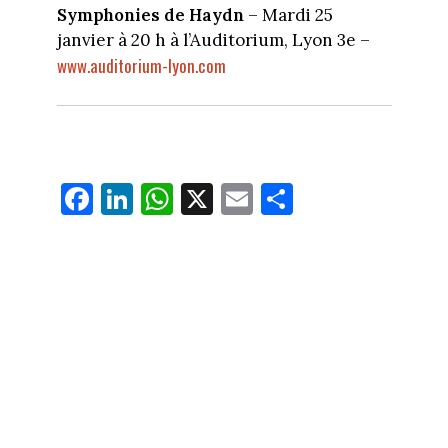
Symphonies de Haydn
– Mardi 25
janvier à 20 h à l’Auditorium, Lyon 3e –
www.auditorium-lyon.com
Fa
Li
W
X
E
Pa
ce
nk
ha
m
rt
bo
ed
ts
ail
ag
ok
In
Ap
er
p