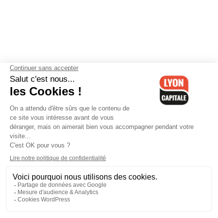
Contactez-nous
-
Mentions légales
-
CGV
-
Politique de
confidentialité
-
Gestion des cookies
-
Lyon Capitale TV
-
Archives
Lyon Capitale
Lyon Capitale - 51 avenue Maréchal Foch - CS 40091 - 69456 Lyon