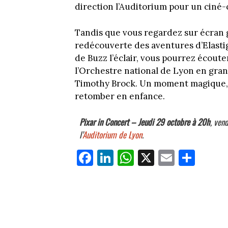
direction l’Auditorium pour un ciné
Tandis que vous regardez sur écran g
redécouverte des aventures d’Elastig
de Buzz l’éclair, vous pourrez écoute
l’Orchestre national de Lyon en gran
Timothy Brock. Un moment magique, p
retomber en enfance.
Pixar in Concert –
Jeudi 29 octobre à 20h
, ven
l’
Auditorium de Lyon
.
Fa
Li
W
X
E
Pa
ce
nk
ha
m
rt
bo
ed
ts
ail
ag
ok
In
Ap
er
p