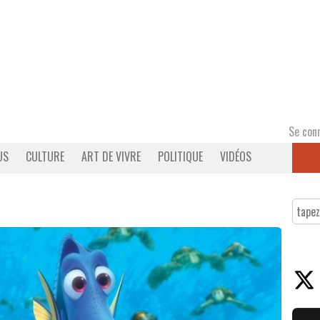
Se con
US
CULTURE
ART DE VIVRE
POLITIQUE
VIDÉOS