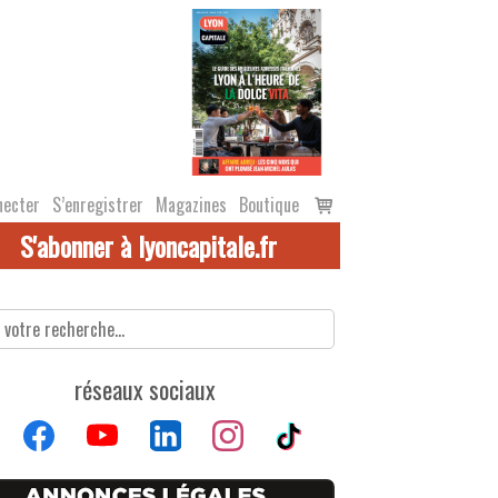
Voir
necter
S’enregistrer
Magazines
Boutique
le
S'abonner à lyoncapitale.fr
panier
réseaux sociaux