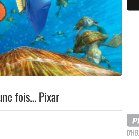
 une fois… Pixar
D'HE