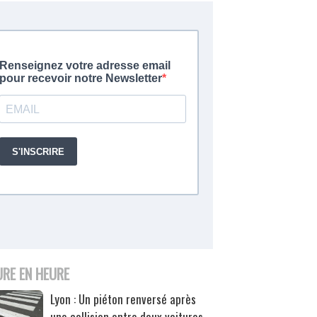
URE EN HEURE
Lyon : Un piéton renversé après
une collision entre deux voitures