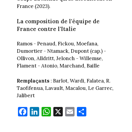
France (2023).
La composition de l'équipe de
France contre l'Italie
Ramos - Penaud, Fickou, Moefana,
Dumortier - Ntamack, Dupont (cap.) -
Ollivon, Alldritt, Jelonch - Willemse,
Flament - Atonio, Marchand, Baille
Remplaçants
: Barlot, Wardi, Falatea, R.
Taofifenua, Lavault, Macalou, Le Garrec,
Jalibert
Fa
Li
W
X
E
Pa
ce
nk
ha
m
rt
bo
ed
ts
ail
ag