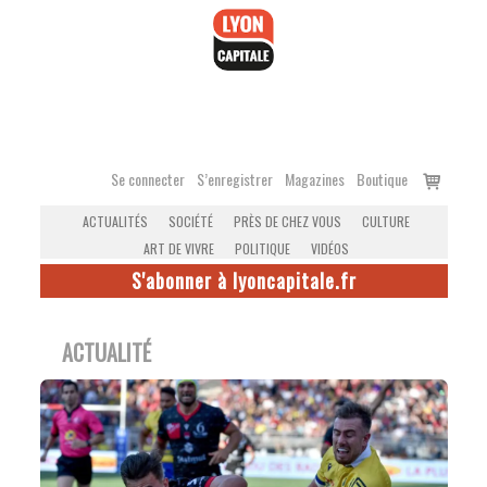
Accéder
au
contenu
Voir
Se connecter
S’enregistrer
Magazines
Boutique
le
ACTUALITÉS
SOCIÉTÉ
PRÈS DE CHEZ VOUS
CULTURE
panier
ART DE VIVRE
POLITIQUE
VIDÉOS
S'abonner à lyoncapitale.fr
ACTUALITÉ