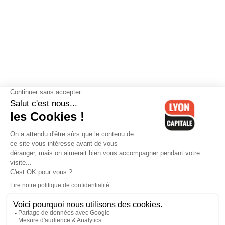
Contactez-nous
-
Mentions légales
-
CGV
-
Politique de
confidentialité
-
Gestion des cookies
-
Lyon Capitale TV
-
Archives