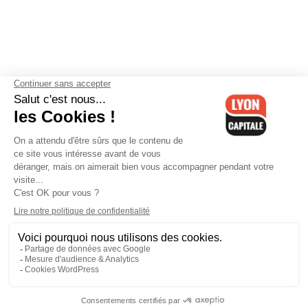
Contactez-nous
-
Mentions légales
-
CGV
-
Politique de
confidentialité
-
Gestion des cookies
-
Lyon Capitale TV
-
Archives
Lyon Capitale
Lyon Capitale - 51 avenue Maréchal Foch - CS 40091 - 69456 Lyon
Cedex 06