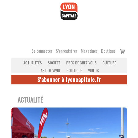
Accéder
au
contenu
Voir
Se connecter
S’enregistrer
Magazines
Boutique
le
ACTUALITÉS
SOCIÉTÉ
PRÈS DE CHEZ VOUS
CULTURE
panier
ART DE VIVRE
POLITIQUE
VIDÉOS
S'abonner à lyoncapitale.fr
ACTUALITÉ