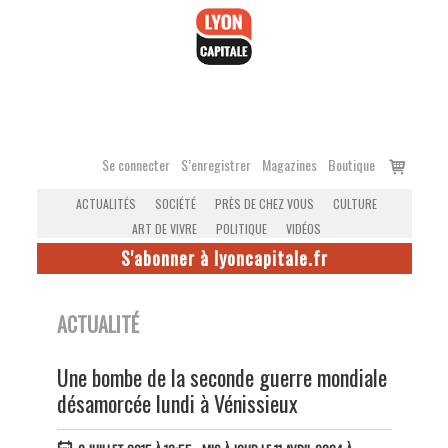
Accéder
au
contenu
Voir
Se connecter
S’enregistrer
Magazines
Boutique
le
ACTUALITÉS
SOCIÉTÉ
PRÈS DE CHEZ VOUS
CULTURE
panier
ART DE VIVRE
POLITIQUE
VIDÉOS
S'abonner à lyoncapitale.fr
ACTUALITÉ
Une bombe de la seconde guerre mondiale
désamorcée lundi à Vénissieux