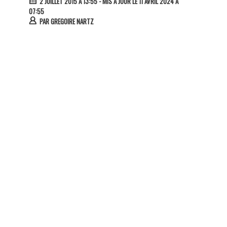
2 JUILLET 2015 À 13:55
- MIS À JOUR LE 11 AVRIL 2024 À
07:55
PAR
GREGOIRE NARTZ