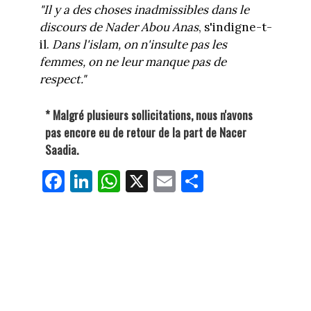
"I
l y a des choses inadmissibles dans le
discours de Nader Abou Anas
, s'indigne-t-
il.
Dans l'islam, on n'insulte pas les
femmes, on ne leur manque pas de
respect."
* Malgré plusieurs sollicitations, nous n'avons
pas encore eu de retour de la part de Nacer
Saadia.
Fa
Li
W
X
E
Pa
ce
nk
ha
m
rt
bo
ed
ts
ail
ag
ok
In
Ap
er
p