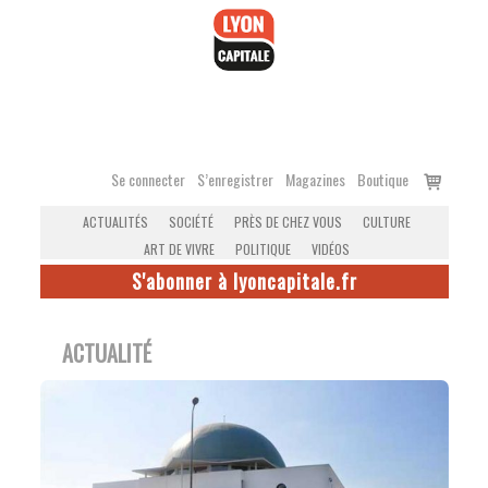
Accéder
au
contenu
Voir
Se connecter
S’enregistrer
Magazines
Boutique
le
ACTUALITÉS
SOCIÉTÉ
PRÈS DE CHEZ VOUS
CULTURE
panier
ART DE VIVRE
POLITIQUE
VIDÉOS
S'abonner à lyoncapitale.fr
ACTUALITÉ