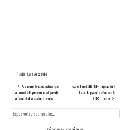
Publié dans
Actualité
À Vienne, le conducteur qui
Exposition LGBTQI+ dégradée à
a percuté le policier était positif
Lyon : la gauche dénonce la
à l’alcool et aux stupéfiants
LGBTphobie
réseaux sociaux