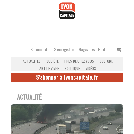
Accéder
au
contenu
Voir
Se connecter
S’enregistrer
Magazines
Boutique
le
ACTUALITÉS
SOCIÉTÉ
PRÈS DE CHEZ VOUS
CULTURE
panier
ART DE VIVRE
POLITIQUE
VIDÉOS
S'abonner à lyoncapitale.fr
ACTUALITÉ