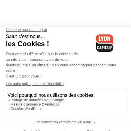
Contactez-nous
-
Mentions légales
-
CGV
-
Politique de
confidentialité
-
Gestion des cookies
-
Lyon Capitale TV
-
Archives
Lyon Capitale
Lyon Capitale - 51 avenue Maréchal Foch - CS 40091 - 69456 Lyon
Cedex 06