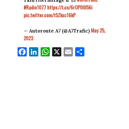
Tain l'Hermitage n°13
#Radio1077
https://t.co/6rOP00l56i
pic.twitter.com/t5Zkxc16kP
May 25,
— Autoroute A7 (@A7Trafic)
2023
Fa
Li
W
X
E
Pa
ce
nk
ha
m
rt
bo
ed
ts
ail
ag
ok
In
Ap
er
p