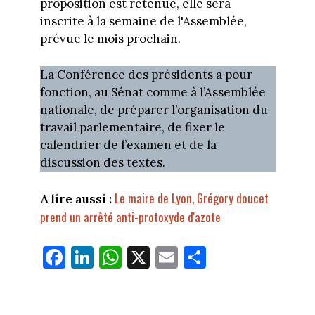
proposition est retenue, elle sera
inscrite à la semaine de l'Assemblée,
prévue le mois prochain.
La Conférence des présidents a pour
fonction, au Sénat comme à l’Assemblée
nationale, de préparer l’organisation du
travail parlementaire, de fixer le
calendrier de l’examen et de la
discussion des textes.
Le maire de Lyon, Grégory doucet
A lire aussi :
prend un arrêté anti-protoxyde d'azote
Fa
Li
W
X
E
Pa
ce
nk
ha
m
rt
bo
ed
ts
ail
ag