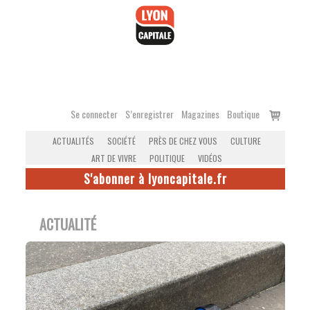
Accéder
au
contenu
Voir
Se connecter
S’enregistrer
Magazines
Boutique
le
ACTUALITÉS
SOCIÉTÉ
PRÈS DE CHEZ VOUS
CULTURE
panier
ART DE VIVRE
POLITIQUE
VIDÉOS
S'abonner à lyoncapitale.fr
ACTUALITÉ