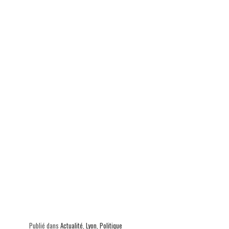
ok
In
Ap
er
p
Publié dans
Actualité
,
Lyon
,
Politique