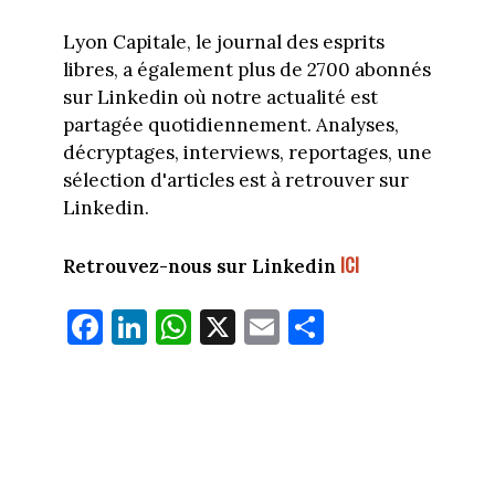
Lyon Capitale, le journal des esprits
libres, a également plus de 2700 abonnés
sur Linkedin où notre actualité est
partagée quotidiennement. Analyses,
décryptages, interviews, reportages, une
sélection d'articles est à retrouver sur
Linkedin.
ICI
Retrouvez-nous sur Linkedin
Fa
Li
W
X
E
Pa
ce
nk
ha
m
rt
bo
ed
ts
ail
ag
ok
In
Ap
er
p