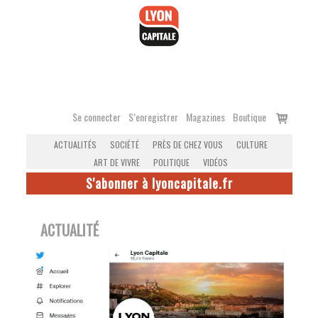
Accéder
au
contenu
Voir
Se connecter
S’enregistrer
Magazines
Boutique
le
ACTUALITÉS
SOCIÉTÉ
PRÈS DE CHEZ VOUS
CULTURE
panier
ART DE VIVRE
POLITIQUE
VIDÉOS
S'abonner à lyoncapitale.fr
ACTUALITÉ