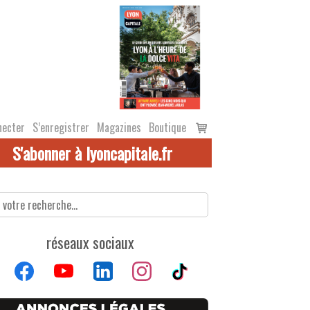
Voir
necter
S’enregistrer
Magazines
Boutique
le
S'abonner à lyoncapitale.fr
panier
réseaux sociaux