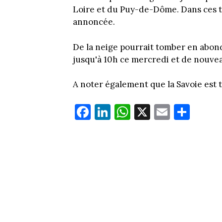
Loire et du Puy-de-Dôme. Dans ces t
annoncée.
De la neige pourrait tomber en abonda
jusqu'à 10h ce mercredi et de nouvea
A noter également que la Savoie est 
Fa
Li
W
X
E
Pa
ce
nk
ha
m
rt
bo
ed
ts
ail
ag
ok
In
Ap
er
p