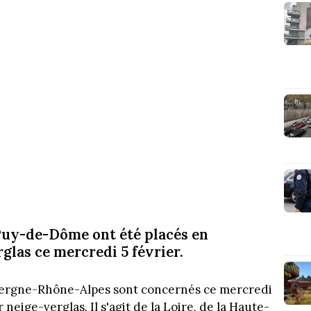
 Puy-de-Dôme ont été placés en
glas ce mercredi 5 février.
vergne-Rhône-Alpes sont concernés ce mercredi
 neige-verglas. Il s'agit de la Loire, de la Haute-