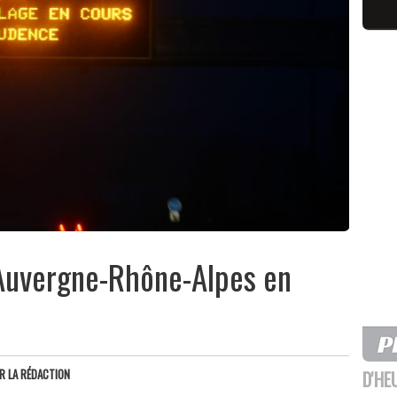
Auvergne-Rhône-Alpes en
s
AR
LA RÉDACTION
D'HE