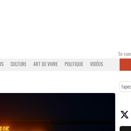
Se con
US
CULTURE
ART DE VIVRE
POLITIQUE
VIDÉOS