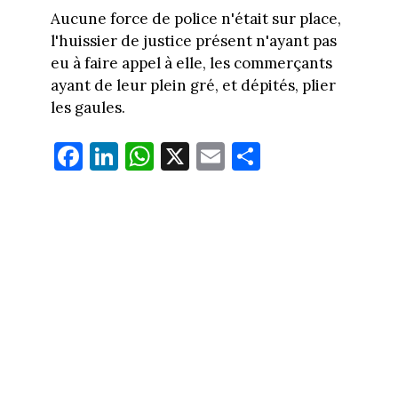
Aucune force de police n'était sur place,
l'huissier de justice présent n'ayant pas
eu à faire appel à elle, les commerçants
ayant de leur plein gré, et dépités, plier
les gaules.
Fa
Li
W
X
E
Pa
ce
nk
ha
m
rt
bo
ed
ts
ail
ag
ok
In
Ap
er
p