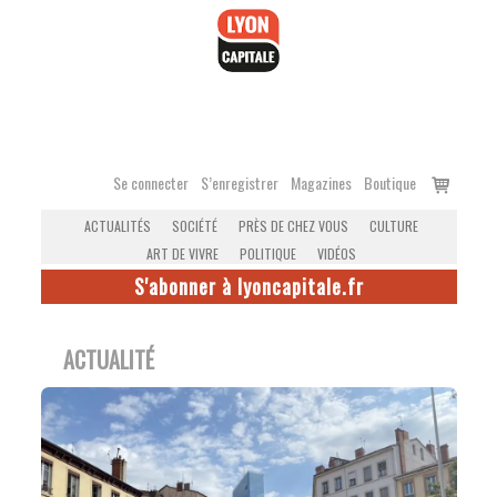
Accéder
au
contenu
Voir
Se connecter
S’enregistrer
Magazines
Boutique
le
ACTUALITÉS
SOCIÉTÉ
PRÈS DE CHEZ VOUS
CULTURE
panier
ART DE VIVRE
POLITIQUE
VIDÉOS
S'abonner à lyoncapitale.fr
ACTUALITÉ