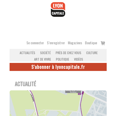
Accéder
au
contenu
Voir
Se connecter
S’enregistrer
Magazines
Boutique
le
ACTUALITÉS
SOCIÉTÉ
PRÈS DE CHEZ VOUS
CULTURE
panier
ART DE VIVRE
POLITIQUE
VIDÉOS
S'abonner à lyoncapitale.fr
ACTUALITÉ