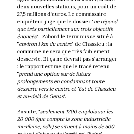
deux nouvelles stations, pour un coût de
27,5 millions d'euros. Le commissaire
enquêteur juge que le dossier "
ne répond
que très partiellement aux trois objectifs
énoncés
". D'abord le terminus se situé à
"
environ 1 km du centre
" de Chassieu : la
commune ne sera que très faiblement
desservie. Et ça ne devrait pas s'arranger
: le rapport estime que le tracé retenu
"
prend une option sur de futurs
prolongements en condamnant toute
desserte vers le centre et 'Est de Chassieu
et au-delà de Genas
".
Ensuite, "
seulement 1200 emplois sur les
20 000 (que compte la zone industrielle
mi-Plaine, ndlr) se situent à moins de 500
m à vol d'oiseau de l'arrêt mi-Plaine
".