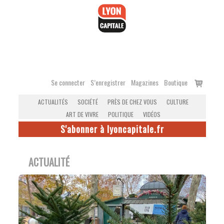
Accéder
au
contenu
Voir
Se connecter
S’enregistrer
Magazines
Boutique
le
ACTUALITÉS
SOCIÉTÉ
PRÈS DE CHEZ VOUS
CULTURE
panier
ART DE VIVRE
POLITIQUE
VIDÉOS
S'abonner à lyoncapitale.fr
ACTUALITÉ