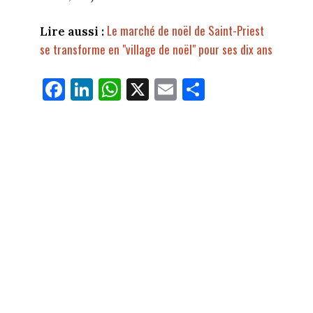
Le marché de noël de Saint-Priest
Lire aussi :
se transforme en "village de noël" pour ses dix ans
Fa
Li
W
X
E
Pa
ce
nk
ha
m
rt
bo
ed
ts
ail
ag
ok
In
Ap
er
p