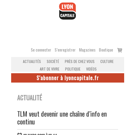
Accéder
au
contenu
Voir
Se connecter
S’enregistrer
Magazines
Boutique
le
ACTUALITÉS
SOCIÉTÉ
PRÈS DE CHEZ VOUS
CULTURE
panier
ART DE VIVRE
POLITIQUE
VIDÉOS
S'abonner à lyoncapitale.fr
ACTUALITÉ
TLM veut devenir une chaîne d’info en
continu