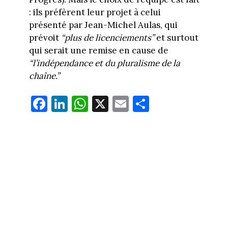
: ils préfèrent leur projet à celui
présenté par Jean-Michel Aulas, qui
prévoit
“plus de licenciements”
et surtout
qui serait une remise en cause de
“l’indépendance et du pluralisme de la
chaîne.”
Fa
Li
W
X
E
Pa
ce
nk
ha
m
rt
bo
ed
ts
ail
ag
ok
In
Ap
er
p