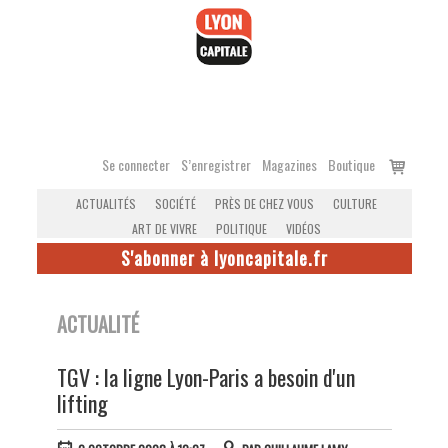
Accéder
au
contenu
Voir
Se connecter
S’enregistrer
Magazines
Boutique
le
ACTUALITÉS
SOCIÉTÉ
PRÈS DE CHEZ VOUS
CULTURE
panier
ART DE VIVRE
POLITIQUE
VIDÉOS
S'abonner à lyoncapitale.fr
ACTUALITÉ
TGV : la ligne Lyon-Paris a besoin d'un
lifting