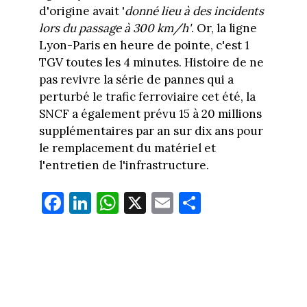
d'origine avait '
donné lieu à des incidents
lors du passage à 300 km/h'
. Or, la ligne
Lyon-Paris en heure de pointe, c'est 1
TGV toutes les 4 minutes. Histoire de ne
pas revivre la série de pannes qui a
perturbé le trafic ferroviaire cet été, la
SNCF a également prévu 15 à 20 millions
supplémentaires par an sur dix ans pour
le remplacement du matériel et
l'entretien de l'infrastructure.
Fa
Li
W
X
E
Pa
ce
nk
ha
m
rt
bo
ed
ts
ail
ag
ok
In
Ap
er
p