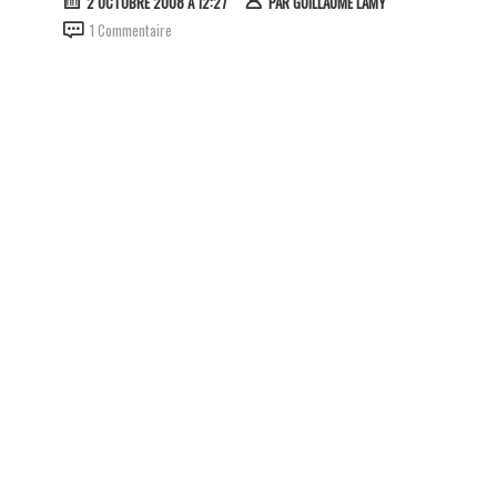
2 OCTOBRE 2008 À 12:27
PAR
GUILLAUME LAMY
1 Commentaire