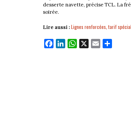
desserte navette, précise TCL. La f
soirée.
Lignes renforcées, tarif spécia
Lire aussi :
Fa
Li
W
X
E
Pa
ce
nk
ha
m
rt
bo
ed
ts
ail
ag
ok
In
Ap
er
p