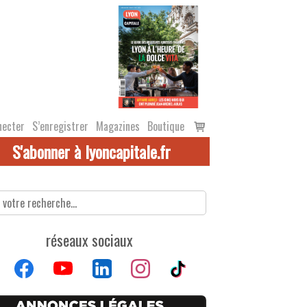
Voir
necter
S’enregistrer
Magazines
Boutique
le
S'abonner à lyoncapitale.fr
panier
réseaux sociaux