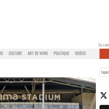
Se con
US
CULTURE
ART DE VIVRE
POLITIQUE
VIDÉOS