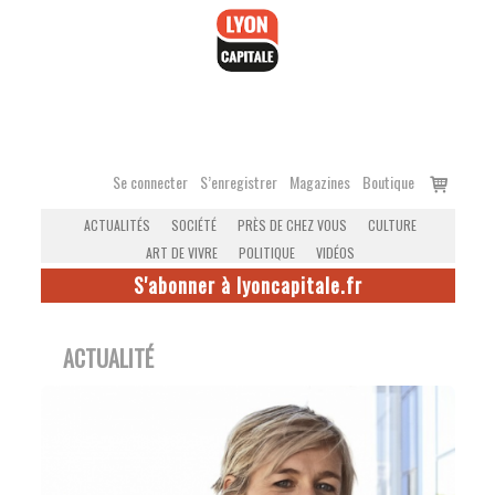
Accéder
au
contenu
Voir
Se connecter
S’enregistrer
Magazines
Boutique
le
ACTUALITÉS
SOCIÉTÉ
PRÈS DE CHEZ VOUS
CULTURE
panier
ART DE VIVRE
POLITIQUE
VIDÉOS
S'abonner à lyoncapitale.fr
ACTUALITÉ