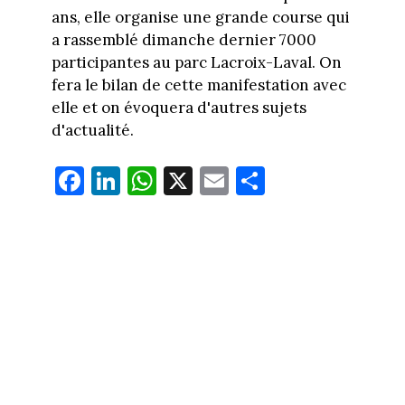
ans, elle organise une grande course qui
a rassemblé dimanche dernier 7000
participantes au parc Lacroix-Laval. On
fera le bilan de cette manifestation avec
elle et on évoquera d'autres sujets
d'actualité.
Fa
Li
W
X
E
Pa
ce
nk
ha
m
rt
bo
ed
ts
ail
ag
ok
In
Ap
er
p