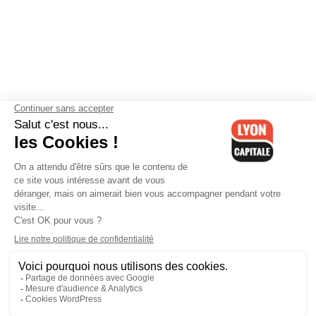
Contactez-nous
-
Mentions légales
-
CGV
-
Politique de
confidentialité
-
Gestion des cookies
-
Lyon Capitale TV
-
Archives
Lyon Capitale