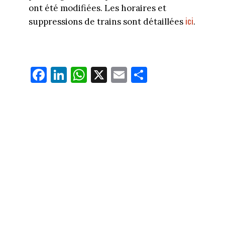
ont été modifiées. Les horaires et
ici
suppressions de trains sont détaillées
.
Fa
Li
W
X
E
Pa
ce
nk
ha
m
rt
bo
ed
ts
ail
ag
ok
In
Ap
er
p