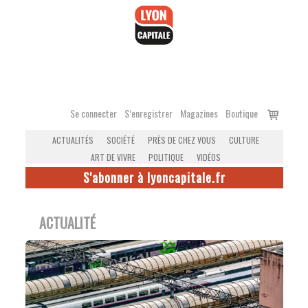
Accéder
au
contenu
Voir
Se connecter
S’enregistrer
Magazines
Boutique
le
ACTUALITÉS
SOCIÉTÉ
PRÈS DE CHEZ VOUS
CULTURE
panier
ART DE VIVRE
POLITIQUE
VIDÉOS
S'abonner à lyoncapitale.fr
ACTUALITÉ