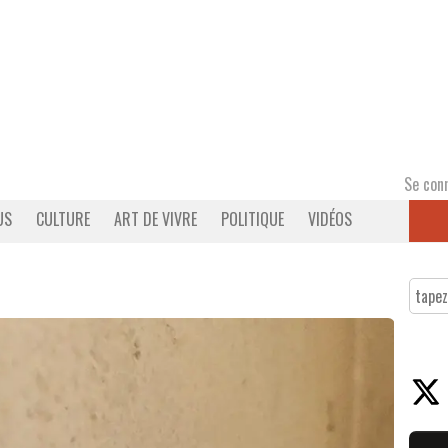
Se con
US
CULTURE
ART DE VIVRE
POLITIQUE
VIDÉOS