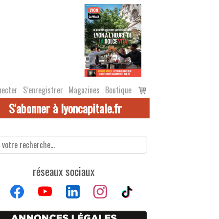
Voir
necter
S’enregistrer
Magazines
Boutique
le
S'abonner à lyoncapitale.fr
panier
réseaux sociaux