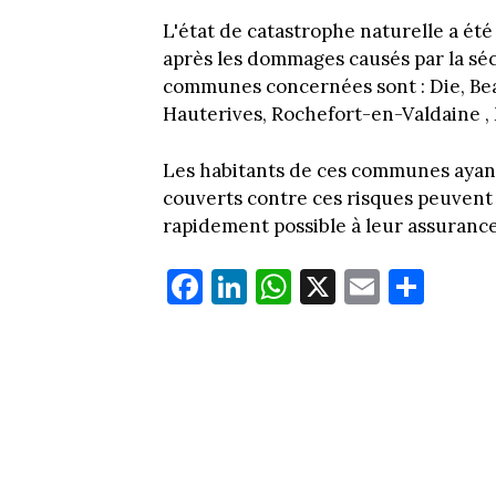
L'état de catastrophe naturelle a é
après les dommages causés par la sé
communes concernées sont : Die, B
Hauterives, Rochefort-en-Valdaine , 
Les habitants de ces communes ayant
couverts contre ces risques peuvent 
rapidement possible à leur assurance
Fa
Li
W
X
E
Pa
ce
nk
ha
m
rt
bo
ed
ts
ail
ag
ok
In
Ap
er
p