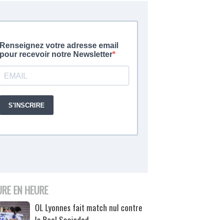
URE EN HEURE
OL Lyonnes fait match nul contre
la Real Sociedad