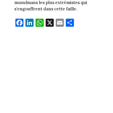
musulmans les plus extrémistes qui
s’engouffrent dans cette faille.
Fa
Li
W
X
E
Pa
ce
nk
ha
m
rt
bo
ed
ts
ail
ag
ok
In
Ap
er
p