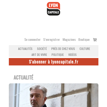
Accéder
au
contenu
Voir
Se connecter
S’enregistrer
Magazines
Boutique
le
ACTUALITÉS
SOCIÉTÉ
PRÈS DE CHEZ VOUS
CULTURE
panier
ART DE VIVRE
POLITIQUE
VIDÉOS
S'abonner à lyoncapitale.fr
ACTUALITÉ